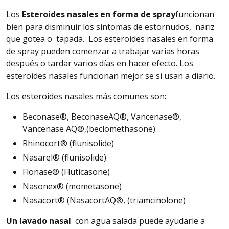
Los
Esteroides
nasales en forma de spray
funcionan
bien para disminuir los síntomas de estornudos, nariz
que gotea o tapada. Los esteroides nasales en forma
de spray pueden comenzar a trabajar varias horas
después o tardar varios días en hacer efecto. Los
esteroides nasales funcionan mejor se si usan a diario.
Los esteroides nasales más comunes son:
Beconase
®, BeconaseAQ®, Vancenase®,
Vancenase AQ®,(beclomethasone)
Rhinocort
® (flunisolide)
Nasarel
® (flunisolide)
Flonase
® (Fluticasone)
Nasonex
® (mometasone)
Nasacort® (NasacortAQ®, (triamcinolone)
Un lavado nasal
con agua salada puede ayudarle a