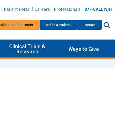
Patient Portal
Careers
Professionals
877-CALL NJH
ake an Appointment
Refer a Patient
Donate
Clinical Trials &
Ways to Give
Research