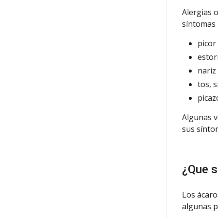
Alergias
o
síntomas 
picor
esto
nariz
tos
, 
picaz
Algunas
v
sus sínto
¿Que s
Los ácaro
algunas p