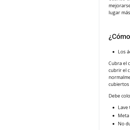
mejorarse
lugar más
¿Cómo 
Los á
Cubra
el 
cubrir el
normalmen
cubiertos
Debe
colo
Lave 
Meta 
No du