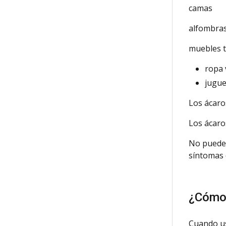
camas
alfombra
muebles 
ropa v
jugue
Los ácaro
Los ácaro
No pueden
síntomas 
¿Cómo 
Cuando
us