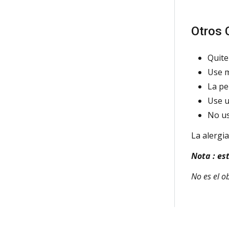
Otros
C
Quite
Use m
La pe
Use u
No us
La alergi
Nota
: es
No es el ob