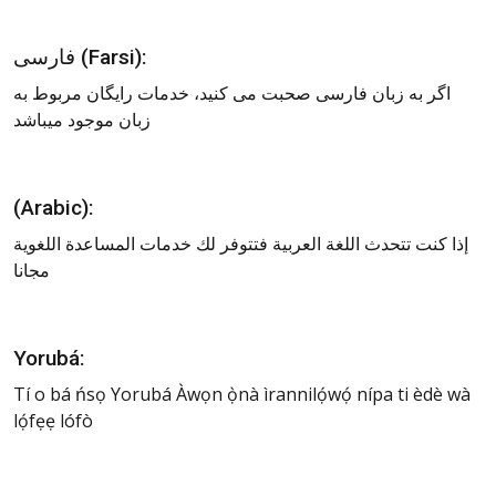
فارسی (Farsi):
اگر به زبان فارسی صحبت می کنید، خدمات رایگان مربوط به
زبان موجود میباشد
(Arabic):
إذا كنت تتحدث اللغة العربیة فتتوفر لك خدمات المساعدة اللغویة
مجانا
Yorubá:
Tí o bá ńsọ Yorubá Àwọn ọ̀nà ìrannilọ́wọ́ nípa ti èdè wà
lọ́fẹẹ lófò