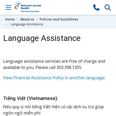
Skip to content
Home
About us
Policies and Guidelines
Language Assistance
Language Assistance
Language assistance services are free of charge and
available to you. Please call 303.398.1355.
View Financial Assistance Policy in another language
.
Tiếng Việt (Vietnamese):
Nếu quy vị nói tiếng Việt hiện có các dịch vụ trợ giúp
ngôn ngữ miễn phí