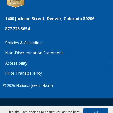
1400 Jackson Street, Denver, Colorado 80206
877.225.5654
Policies & Guidelines
Non-Discrimination Statement
Accessibility
Price Transparency
© 2026
National Jewish Health
NJH.Footer.SupportedLanguages
Español
Deutsch
Farsi
Français
Tiếng Việt
This site uses cookies to ensure you get the best
Ok