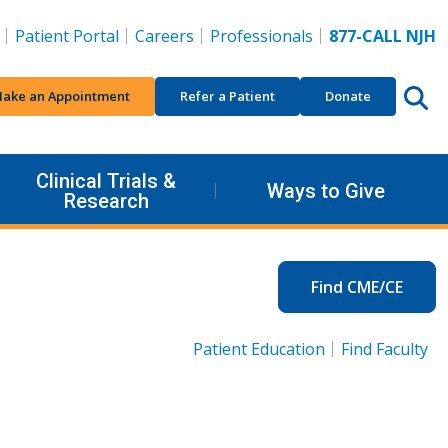
Patient Portal
Careers
Professionals
877-CALL NJH
ake an Appointment
Refer a Patient
Donate
Clinical Trials &
Ways to Give
Research
Find CME/CE
Patient Education
Find Faculty