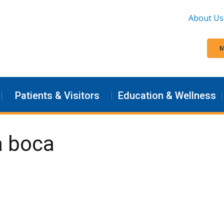
About Us
M
Patients & Visitors
Education & Wellness
a boca