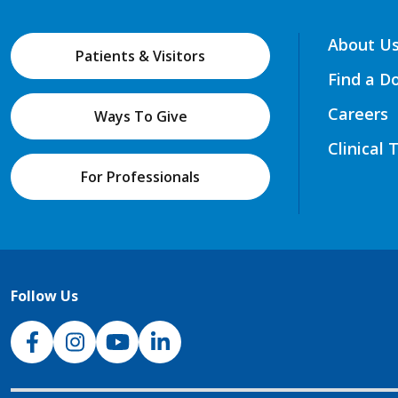
About U
Patients & Visitors
Find a D
Careers
Ways To Give
Clinical 
For Professionals
Follow Us
NJH Facebook
Instagram
NJH YouTube
NJH LinkedIn