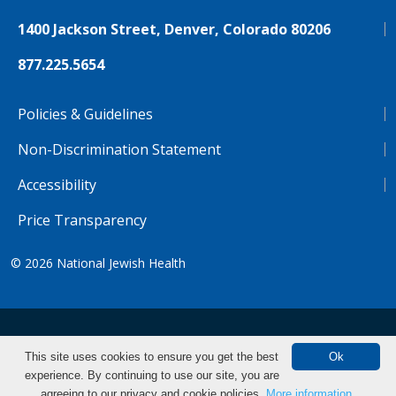
1400 Jackson Street, Denver, Colorado 80206
877.225.5654
Policies & Guidelines
Non-Discrimination Statement
Accessibility
Price Transparency
© 2026
National Jewish Health
NJH.Footer.SupportedLanguages
Español
Deutsch
Farsi
Français
Tiếng Việt
This site uses cookies to ensure you get the best
Ok
experience. By continuing to use our site, you are
Pусский
Tagalog
汉语（简体)
中文
Find CME/CE
agreeing to our privacy and cookie policies.
More information.