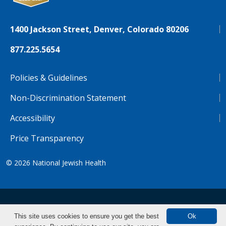
1400 Jackson Street, Denver, Colorado 80206
877.225.5654
Policies & Guidelines
Non-Discrimination Statement
Accessibility
Price Transparency
© 2026
National Jewish Health
NJH.Footer.SupportedLanguages
Español
Deutsch
Farsi
Français
Tiếng Việt
This site uses cookies to ensure you get the best
Ok