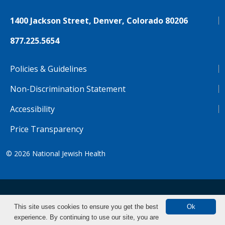
1400 Jackson Street, Denver, Colorado 80206
877.225.5654
Policies & Guidelines
Non-Discrimination Statement
Accessibility
Price Transparency
© 2026
National Jewish Health
NJH.Footer.SupportedLanguages
Español
Deutsch
Farsi
Français
Tiếng Việt
This site uses cookies to ensure you get the best
Ok
experience. By continuing to use our site, you are
Pусский
Tagalog
汉语（简体)
中文