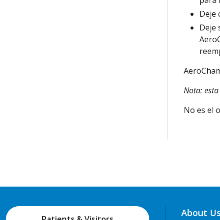
Deje
c
Deje
Aero
reem
AeroCha
Nota: esta
No es el o
About U
Patients & Visitors