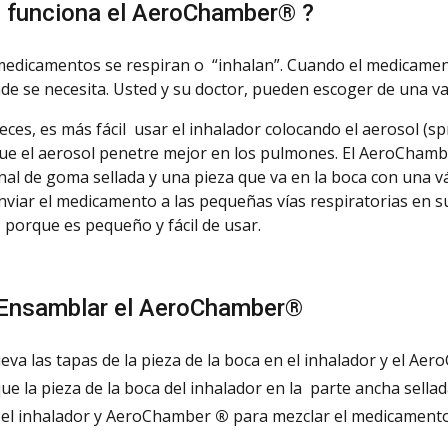
funciona el
AeroChamber
®
?
edicamentos se respiran o “inhalan”. Cuando el medicamento
onde se necesita. Usted y su doctor, pueden escoger de una 
eces, es más fácil usar el inhalador colocando el aerosol (
ue el aerosol penetre mejor en los pulmones. El
AeroChamb
inal de goma sellada y una pieza que va en la boca con una vá
nviar el medicamento a las pequeñas vías respiratorias en 
 porque es pequeño y fácil de usar.
Ensamblar el AeroChamber
®
eva
las tapas de la pieza de la boca en el inhalador y el
Aero
que
la pieza de la boca del inhalador en la parte ancha sell
el inhalador y AeroChamber
®
para mezclar el medicamento