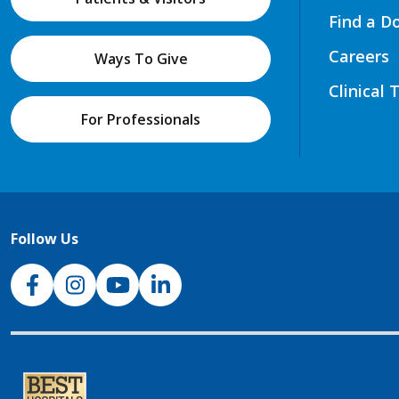
Find a D
Careers
Ways To Give
Clinical 
For Professionals
Follow Us
NJH Facebook
Instagram
NJH YouTube
NJH LinkedIn